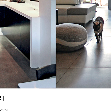
 |
dyni.